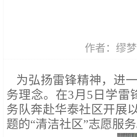
作者：缪梦雨
为弘扬雷锋精神，进
务理念。在3月
5
日学雷
务队奔赴华泰社区
开展
题
的
“清洁社区”
志愿服务